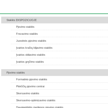
Staklės EKSPOZICIJOJE
Pjovimo staklės
Frezavimo staklės
Juostinės pjovimo staklės
Įvairios kraštų klijavimo staklės
Įvairios obliavimo staklės
Įvairios gręžimo staklės
Pjovimo staklės
Formatinio pjovimo staklės
Plokščių pjovimo centrai
Skersavimo staklės
Skersavimo-optimizavimo staklės
Daugiapjūklės medienos pjovimo staklės