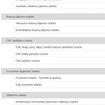
Juostinės medienos pjovimo staklės
Briaunų klijavimo staklės
Vienpusės briaunų klijavimo staklės
Kreivalinijinės briaunų klijavimo staklės
CNC apdirbimo centrai
CNC langų, durų, laiptų, medžio masyvo apdirbimo centrai
CNC baldų gamybos centrai
CNC gręžimo centrai
Frezavimo-dygiavimo staklės
Frezavimo staklės - špindelis iš apačios
Galų frezavimo staklės
Obliavimo staklės
Kombinuotos reismusinės-leistuvinės obliavimo staklės